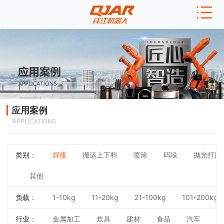
应用案例
APPLICATIONS
类别：
焊接
搬运上下料
喷涂
码垛
抛光打磨
其他
负载：
1-10kg
11-20kg
21-100kg
101-200kg
行业：
金属加工
炊具
建材
食品
汽车
3