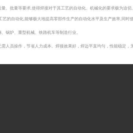
量、批量等要求,使得焊接对于其工艺的自动化、机械化的要求极为迫切
工艺的自动化,能够极大地提高零部件生产的自动化水平及生产效率,同时
辆、锅炉、重型机械、铁路机车等制造行业。
无需人员操作，节省人力成本。焊接效果好，焊边平直均匀，性能稳定，