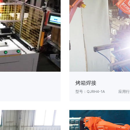
烤箱焊接
型号：QJRH4-1A
应用行