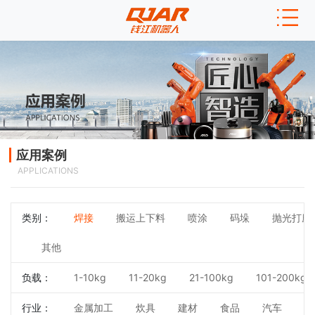
应用案例
APPLICATIONS
类别：
焊接
搬运上下料
喷涂
码垛
抛光打磨
其他
负载：
1-10kg
11-20kg
21-100kg
101-200kg
行业：
金属加工
炊具
建材
食品
汽车
3