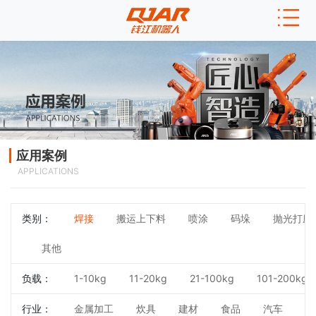
应用案例
APPLICATIONS
类别：
焊接
搬运上下料
喷涂
码垛
抛光打磨
其他
负载：
1-10kg
11-20kg
21-100kg
101-200kg
行业：
金属加工
炊具
建材
食品
汽车
3