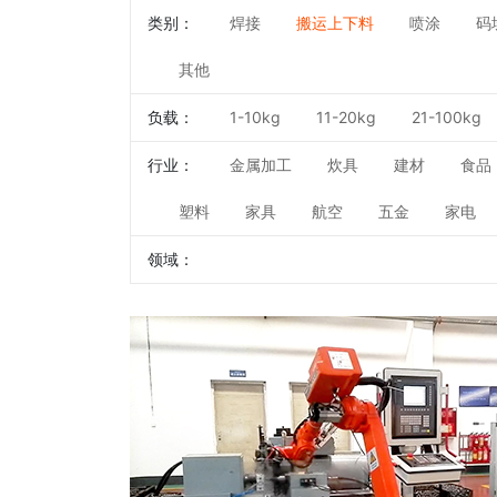
类别：
焊接
搬运上下料
喷涂
码
其他
负载：
1-10kg
11-20kg
21-100kg
行业：
金属加工
炊具
建材
食品
塑料
家具
航空
五金
家电
领域：