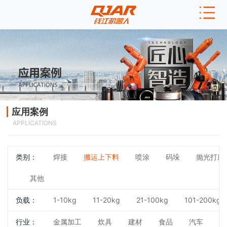
应用案例
APPLICATIONS
类别：
焊接
搬运上下料
喷涂
码垛
抛光打磨
其他
负载：
1-10kg
11-20kg
21-100kg
101-200kg
行业：
金属加工
炊具
建材
食品
汽车
3