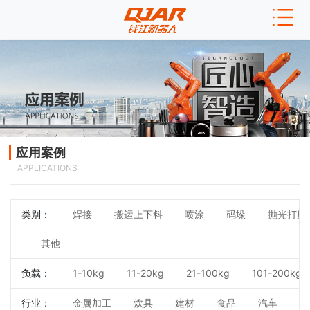
应用案例
APPLICATIONS
类别：
焊接
搬运上下料
喷涂
码垛
抛光打磨
其他
负载：
1-10kg
11-20kg
21-100kg
101-200kg
行业：
金属加工
炊具
建材
食品
汽车
3