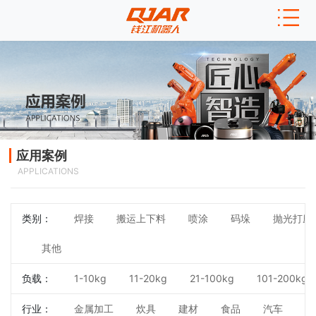
应用案例
APPLICATIONS
类别：
焊接
搬运上下料
喷涂
码垛
抛光打磨
其他
负载：
1-10kg
11-20kg
21-100kg
101-200kg
行业：
金属加工
炊具
建材
食品
汽车
3