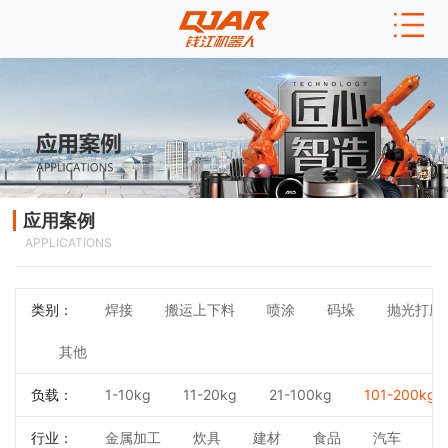
应用案例
APPLICATIONS
类别：
焊接
搬运上下料
喷涂
码垛
抛光打磨
其他
负载：
1-10kg
11-20kg
21-100kg
101-200kg
行业：
金属加工
炊具
建材
食品
汽车
3