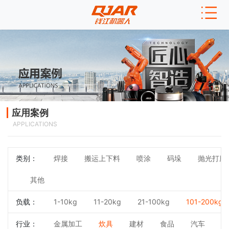
应用案例
APPLICATIONS
类别：
焊接
搬运上下料
喷涂
码垛
抛光打磨
其他
负载：
1-10kg
11-20kg
21-100kg
101-200kg
行业：
金属加工
炊具
建材
食品
汽车
3