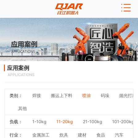
应用案例
APPLICATIONS
类别：
焊接
搬运上下料
喷涂
码垛
抛光打磨
其他
负载：
1-10kg
11-20kg
21-100kg
101-200kg
行业：
金属加工
炊具
建材
食品
汽车
3