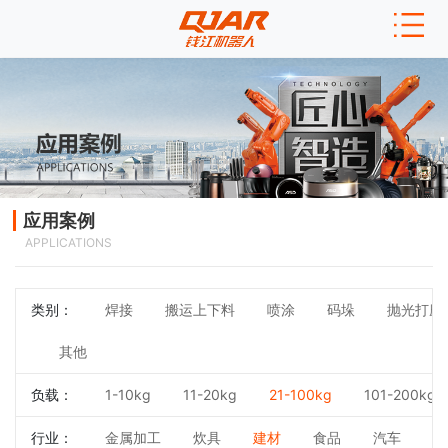
应用案例
APPLICATIONS
类别：
焊接
搬运上下料
喷涂
码垛
抛光打磨
其他
负载：
1-10kg
11-20kg
21-100kg
101-200kg
行业：
金属加工
炊具
建材
食品
汽车
3