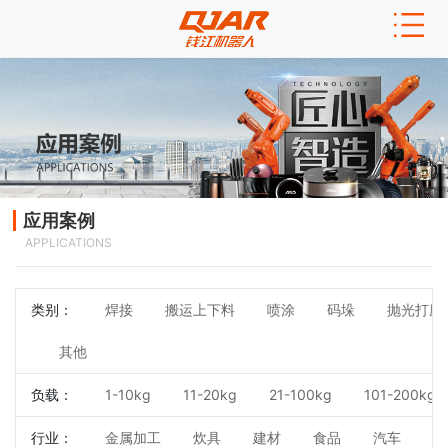
应用案例
APPLICATIONS
类别：
焊接
搬运上下料
喷涂
码垛
抛光打磨
其他
负载：
1-10kg
11-20kg
21-100kg
101-200kg
行业：
金属加工
炊具
建材
食品
汽车
3