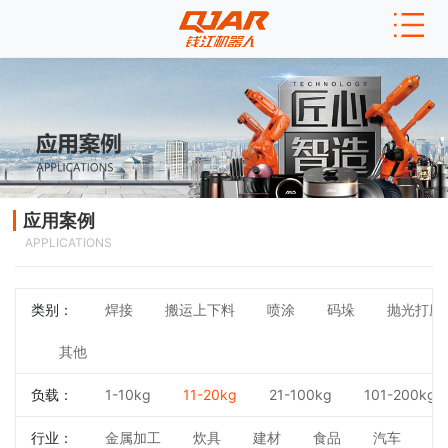
应用案例
APPLICATIONS
类别：
焊接
搬运上下料
喷涂
码垛
抛光打磨
其他
负载：
1-10kg
11-20kg
21-100kg
101-200kg
行业：
金属加工
炊具
建材
食品
汽车
3