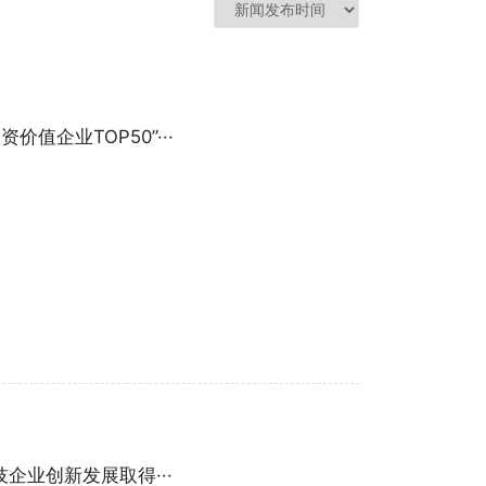
值企业TOP50”···
业创新发展取得···